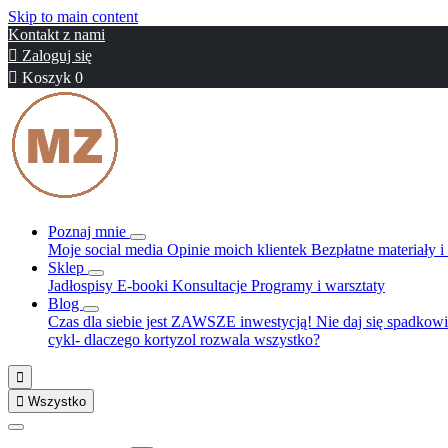
Skip to main content
Kontakt z nami

Zaloguj się

Koszyk
0
Poznaj mnie
Moje social media
Opinie moich klientek
Bezpłatne materiały 
Sklep
Jadłospisy
E-booki
Konsultacje
Programy i warsztaty
Blog
Czas dla siebie jest ZAWSZE inwestycją!
Nie daj się spadkowi
cykl- dlaczego kortyzol rozwala wszystko?


Wszystko