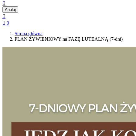

Anuluj


0
Strona główna
PLAN ŻYWIENIOWY na FAZĘ LUTEALNĄ (7-dni)