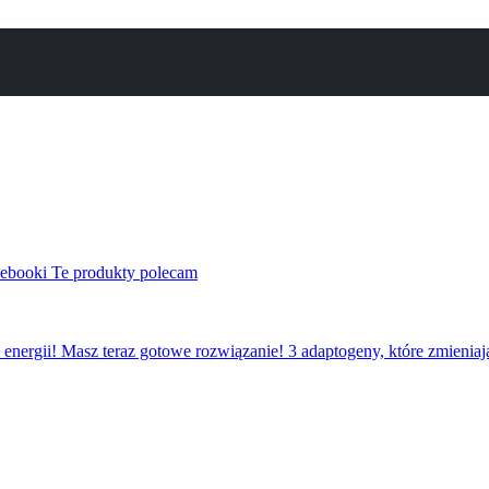
i ebooki
Te produkty polecam
 energii! Masz teraz gotowe rozwiązanie!
3 adaptogeny, które zmieniaj