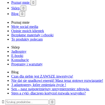
Poznaj mnie

Sklep

Blog

Poznaj mnie
Moje social media
Opinie moich klientek
Bezpłatne materiały i ebooki
Te produkty polecam
Sklep
Jadłospisy
E-booki
Konsultacje
Programy i warsztaty
Blog
Czas dla siebie jest ZAWSZE inwestycją!
Nie daj się spadkowi energii! Masz teraz gotowe rozwiązanie!
3 adaptogeny, które zmieniają życie !
Sen – nasz najpotężniejszy sprzymierzeniec zdrowia.
Stres a cykl- dlaczego kortyzol rozwala wszystko?

