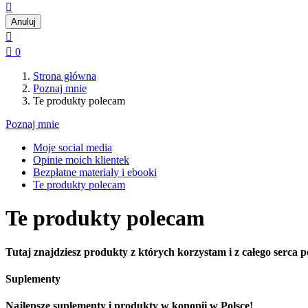

Anuluj


0
Strona główna
Poznaj mnie
Te produkty polecam
Poznaj mnie
Moje social media
Opinie moich klientek
Bezpłatne materiały i ebooki
Te produkty polecam
Te produkty polecam
Tutaj znajdziesz produkty z których korzystam i z całego serca 
Suplementy
Najlepsze suplementy i produkty w konopii w Polsce!