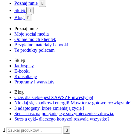
Poznaj mnie

Sklep

Blog

Poznaj mnie
Moje social media
Opinie moich klientek
Bezpłatne materiały i ebooki
Te produkty polecam
Sklep
Jadłospisy
E-booki
Konsultacje
Programy i warsztaty
Blog
Czas dla siebie jest ZAWSZE inwestycją!
Nie daj się spadkowi energii! Masz teraz gotowe rozwiązanie!
3 adaptogeny, które zmieniają życie !
Sen – nasz najpotężniejszy sprzymierzeniec zdrowia.
Stres a cykl- dlaczego kortyzol rozwala wszystko?

