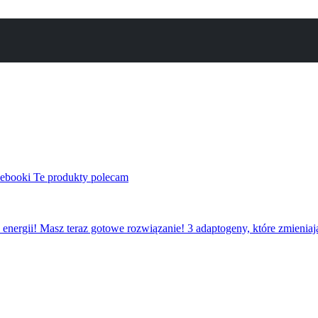
i ebooki
Te produkty polecam
 energii! Masz teraz gotowe rozwiązanie!
3 adaptogeny, które zmieniaj