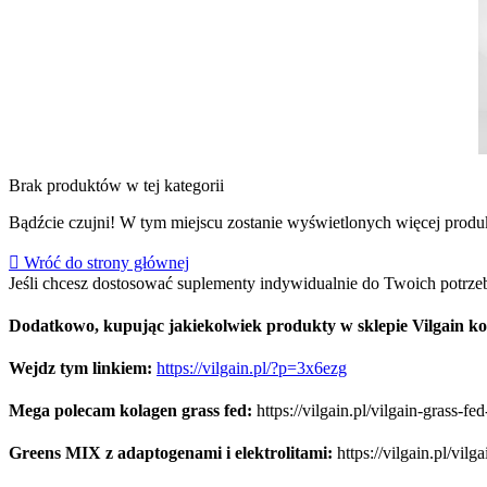
Brak produktów w tej kategorii
Bądźcie czujni! W tym miejscu zostanie wyświetlonych więcej prod

Wróć do strony głównej
Jeśli chcesz dostosować suplementy indywidualnie do Twoich potrzeb,
Dodatkowo, kupując jakiekolwiek produkty w sklepie Vilgain kor
Wejdz tym linkiem:
https://vilgain.pl/?p=3x6ezg
Mega polecam kolagen grass fed:
https://vilgain.pl/vilgain-grass-
Greens MIX z adaptogenami i elektrolitami:
https://vilgain.pl/vi