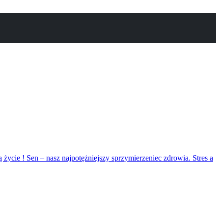
ą życie !
Sen – nasz najpotężniejszy sprzymierzeniec zdrowia.
Stres a