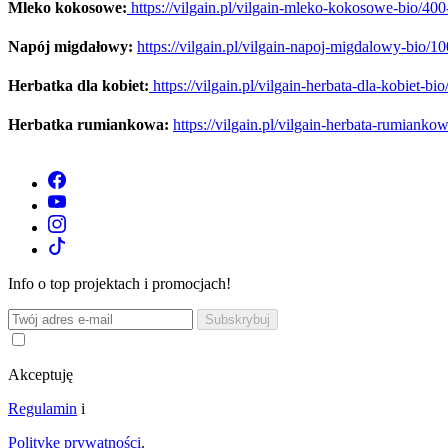
Mleko kokosowe:
https://vilgain.pl/vilgain-mleko-kokosowe-bio/40
Napój migdałowy:
https://vilgain.pl/vilgain-napoj-migdalowy-bio/
Herbatka dla kobiet:
https://vilgain.pl/vilgain-herbata-dla-kobiet-b
Herbatka rumiankowa:
https://vilgain.pl/vilgain-herbata-rumiank
Info o top projektach i promocjach!
Akceptuję
Regulamin
i
Politykę prywatności
.