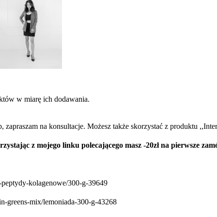
uktów w miarę ich dodawania.
 zapraszam na konsultacje. Możesz także skorzystać z produktu ,,Inte
zystając z mojego linku polecającego masz -20zł na pierwsze zam
fed-peptydy-kolagenowe/300-g-39649
lgain-greens-mix/lemoniada-300-g-43268