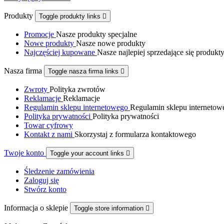
Produkty
Toggle produkty links

Promocje
Nasze produkty specjalne
Nowe produkty
Nasze nowe produkty
Najczęściej kupowane
Nasze najlepiej sprzedające się produkt
Nasza firma
Toggle nasza firma links

Zwroty
Polityka zwrotów
Reklamacje
Reklamacje
Regulamin sklepu internetowego
Regulamin sklepu internetow
Polityka prywatności
Polityka prywatności
Towar cyfrowy
Kontakt z nami
Skorzystaj z formularza kontaktowego
Twoje konto
Toggle your account links

Śledzenie zamówienia
Zaloguj się
Stwórz konto
Informacja o sklepie
Toggle store information
