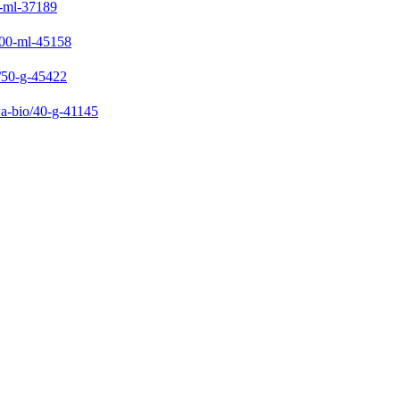
0-ml-37189
1000-ml-45158
io/50-g-45422
owa-bio/40-g-41145