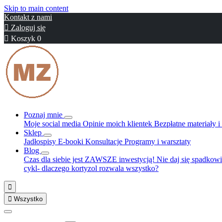
Skip to main content
Kontakt z nami

Zaloguj się

Koszyk
0
Poznaj mnie
Moje social media
Opinie moich klientek
Bezpłatne materiały 
Sklep
Jadłospisy
E-booki
Konsultacje
Programy i warsztaty
Blog
Czas dla siebie jest ZAWSZE inwestycją!
Nie daj się spadkowi
cykl- dlaczego kortyzol rozwala wszystko?


Wszystko