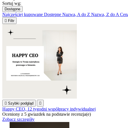
Sortuj wg:
Dostępne
Najczęściej kupowane
Dostępne
Nazwa, A do Z
Nazwa, Z do A
Cen

Filtr

Szybki podgląd

Happy CEO, 12 tygodni współpracy indywidualnej
Oceniony
z 5 gwiazdek na podstawie
recenzja(e)
Zobacz szczegóły