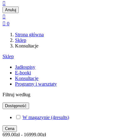

Anuluj


0
Strona główna
Sklep
Konsultacje
Sklep
Jadłospisy
E-booki
Konsultacje
Programy i warsztaty
Filtruj według
Dostępność
W magazynie
(4
results
)
Cena
699.00zł - 16999.00zł