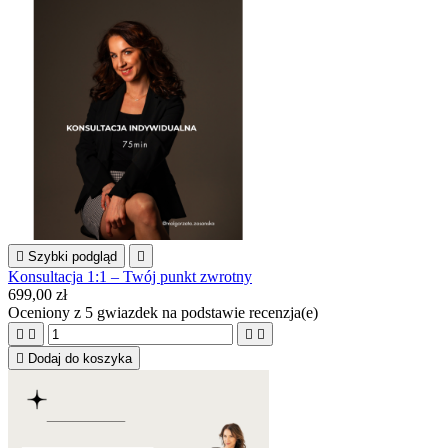

Szybki podgląd

Konsultacja 1:1 – Twój punkt zwrotny
699,00 zł
Oceniony
z 5 gwiazdek na podstawie
recenzja(e)





Dodaj do koszyka