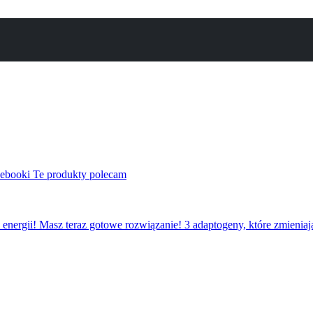
i ebooki
Te produkty polecam
 energii! Masz teraz gotowe rozwiązanie!
3 adaptogeny, które zmieniaj