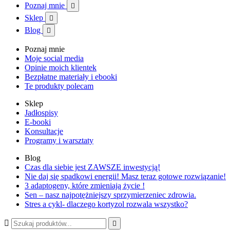
Poznaj mnie

Sklep

Blog

Poznaj mnie
Moje social media
Opinie moich klientek
Bezpłatne materiały i ebooki
Te produkty polecam
Sklep
Jadłospisy
E-booki
Konsultacje
Programy i warsztaty
Blog
Czas dla siebie jest ZAWSZE inwestycją!
Nie daj się spadkowi energii! Masz teraz gotowe rozwiązanie!
3 adaptogeny, które zmieniają życie !
Sen – nasz najpotężniejszy sprzymierzeniec zdrowia.
Stres a cykl- dlaczego kortyzol rozwala wszystko?

