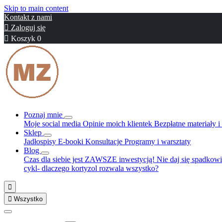
Skip to main content
Kontakt z nami

Zaloguj się

Koszyk
0
Poznaj mnie
Moje social media
Opinie moich klientek
Bezpłatne materiały 
Sklep
Jadłospisy
E-booki
Konsultacje
Programy i warsztaty
Blog
Czas dla siebie jest ZAWSZE inwestycją!
Nie daj się spadkowi
cykl- dlaczego kortyzol rozwala wszystko?


Wszystko